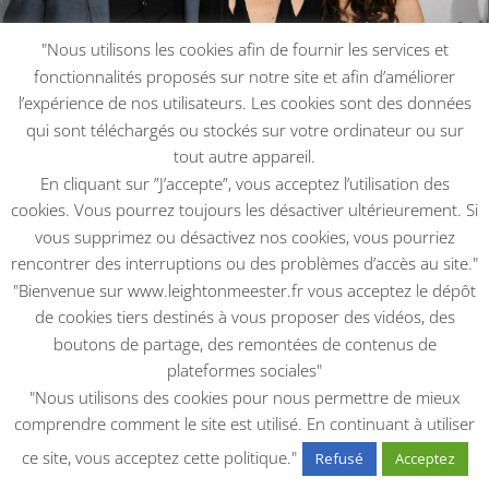
"Nous utilisons les cookies afin de fournir les services et
fonctionnalités proposés sur notre site et afin d’améliorer
l’expérience de nos utilisateurs. Les cookies sont des données
qui sont téléchargés ou stockés sur votre ordinateur ou sur
tout autre appareil.
En cliquant sur ”J’accepte”, vous acceptez l’utilisation des
Première Country Strong
cookies. Vous pourrez toujours les désactiver ultérieurement. Si
2010
|
2010
,
EVENEMENTS
vous supprimez ou désactivez nos cookies, vous pourriez
rencontrer des interruptions ou des problèmes d’accès au site."
lire plus
"Bienvenue sur www.leightonmeester.fr vous acceptez le dépôt
de cookies tiers destinés à vous proposer des vidéos, des
boutons de partage, des remontées de contenus de
plateformes sociales"
"Nous utilisons des cookies pour nous permettre de mieux
comprendre comment le site est utilisé. En continuant à utiliser
Footer
ce site, vous acceptez cette politique."
Refusé
Acceptez