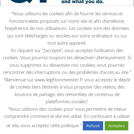
"Nous utilisons les cookies afin de fournir les services et
fonctionnalités proposés sur notre site et afin d’améliorer
l’expérience de nos utilisateurs. Les cookies sont des données
Leighton et les enfants
qui sont téléchargés ou stockés sur votre ordinateur ou sur
2021
|
DIVERS
tout autre appareil.
Suivez la sur Twitter Q1: Commençons! Premièrement,
En cliquant sur ”J’accepte”, vous acceptez l’utilisation des
qui se joint à nous aujourd'hui? Parlez-nous...
cookies. Vous pourrez toujours les désactiver ultérieurement. Si
lire plus
vous supprimez ou désactivez nos cookies, vous pourriez
rencontrer des interruptions ou des problèmes d’accès au site."
"Bienvenue sur www.leightonmeester.fr vous acceptez le dépôt
de cookies tiers destinés à vous proposer des vidéos, des
boutons de partage, des remontées de contenus de
plateformes sociales"
"Nous utilisons des cookies pour nous permettre de mieux
Footer
comprendre comment le site est utilisé. En continuant à utiliser
ce site, vous acceptez cette politique."
Refusé
Acceptez