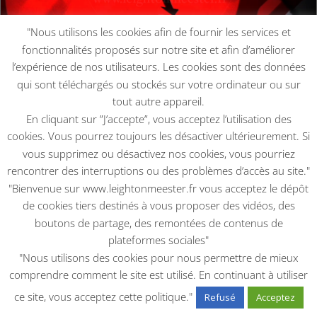
"Nous utilisons les cookies afin de fournir les services et
fonctionnalités proposés sur notre site et afin d’améliorer
l’expérience de nos utilisateurs. Les cookies sont des données
Burger Kill
qui sont téléchargés ou stockés sur votre ordinateur ou sur
2007
|
2007
,
FILMS
tout autre appareil.
Burger Kill ou Drive Thru[dsm_text_divider
En cliquant sur ”J’accepte”, vous acceptez l’utilisation des
header="Synopsis" color="#0C71C3"...
cookies. Vous pourrez toujours les désactiver ultérieurement. Si
lire plus
vous supprimez ou désactivez nos cookies, vous pourriez
rencontrer des interruptions ou des problèmes d’accès au site."
"Bienvenue sur www.leightonmeester.fr vous acceptez le dépôt
de cookies tiers destinés à vous proposer des vidéos, des
boutons de partage, des remontées de contenus de
plateformes sociales"
"Nous utilisons des cookies pour nous permettre de mieux
Footer
comprendre comment le site est utilisé. En continuant à utiliser
ce site, vous acceptez cette politique."
Refusé
Acceptez